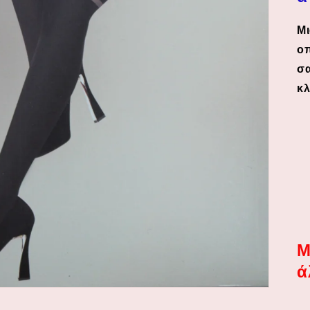
Μι
οπ
σα
κλ
Μ
ά