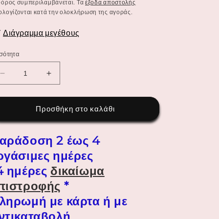
μή
έκπτωσης
φόρος συμπεριλαμβάνεται. Τα
έξοδα αποστολής
ολογίζονται κατά την ολοκλήρωση της αγοράς.
Διάγραμμα μεγέθους
σότητα
Μείωση
Αύξηση
ποσότητας
ποσότητας
για
για
ΚΑΛΣΟΝ
ΚΑΛΣΟΝ
Προσθήκη στο καλάθι
ΜΕ
ΜΕ
ΜΟΤΙΒΟ
ΜΟΤΙΒΟ
αράδοση 2 έως 4
ΖΑΡΤΙΕΡΕΣ
ΖΑΡΤΙΕΡΕΣ
ργάσιμες ημέρες
4 ημέρες
δικαίωμα
πιστροφής
*
ληρωμή με κάρτα ή με
ντικαταβολή